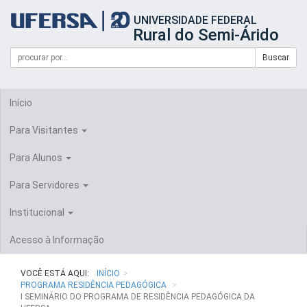
Início
UNIVERSIDADE FEDERAL
do
Rural do Semi-Árido
cabeçalho
do
Campo
Formulário
Buscar
portal
de
da
de
busca
UFERSA
Busca
Início
Para Visitantes
Para Alunos
Para Servidores
Institucional
Acesso à Informação
VOCÊ ESTÁ AQUI:
INÍCIO
PROGRAMA RESIDÊNCIA PEDAGÓGICA
I SEMINÁRIO DO PROGRAMA DE RESIDÊNCIA PEDAGÓGICA DA